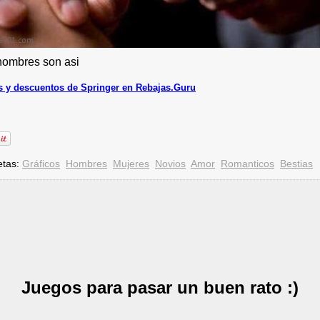
hombres son asi
 y descuentos de Springer en Rebajas.Guru
etas:
Gráficos
Hombres
Mujeres
Novios
Amor
Romanticos
Bestias
Juegos para pasar un buen rato :)