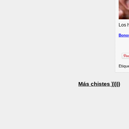
Los 
Bonos
Etiqu
Más chistes )))))