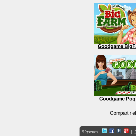
Goodgame BigF
Goodgame Poq
Compartir el
Síguenos:
|