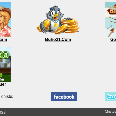
arm
Buho21.Com
Go
uer
 chiste:
Chiste
RSS