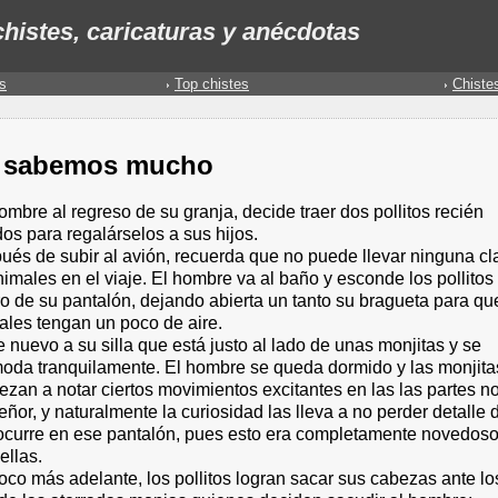
histes, caricaturas y anécdotas
s
Top chistes
Chiste
 sabemos mucho
mbre al regreso de su granja, decide traer dos pollitos recién
os para regalárselos a sus hijos.
ués de subir al avión, recuerda que no puede llevar ninguna cl
imales en el viaje. El hombre va al baño y esconde los pollitos
o de su pantalón, dejando abierta un tanto su bragueta para qu
ales tengan un poco de aire.
 nuevo a su silla que está justo al lado de unas monjitas y se
oda tranquilamente. El hombre se queda dormido y las monjita
zan a notar ciertos movimientos excitantes en las las partes n
eñor, y naturalmente la curiosidad las lleva a no perder detalle 
ocurre en ese pantalón, pues esto era completamente novedos
ellas.
co más adelante, los pollitos logran sacar sus cabezas ante lo