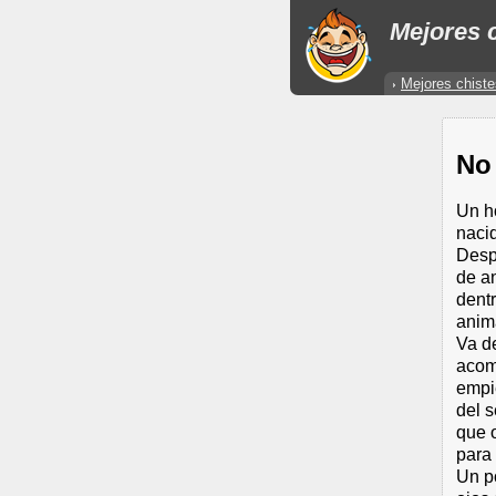
Mejores c
Mejores chiste
No
Un ho
nacid
Desp
de an
dentr
anim
Va de
acom
empie
del s
que 
para 
Un po