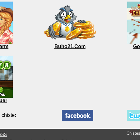
arm
Buho21.Com
Go
uer
 chiste:
Chiste
RSS