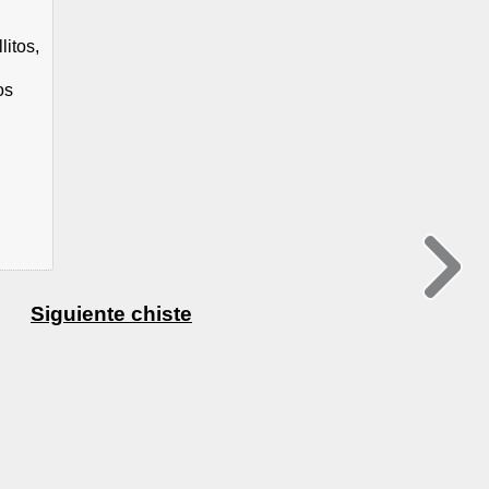
itos,
os
Siguiente chiste