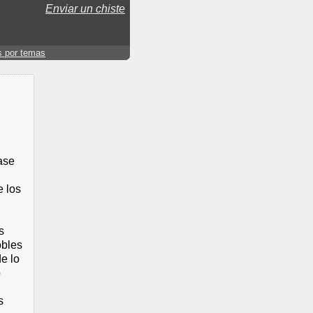
Enviar un chiste
s por temas
ase
e los
s
obles
de lo
o
s