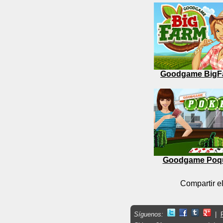
Goodgame BigF
Goodgame Poq
Compartir el
Síguenos:
|