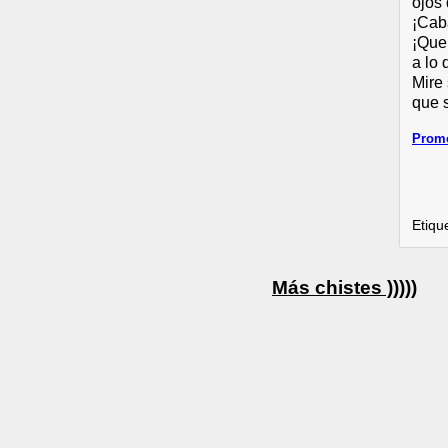
ojos
¡Caba
¡Que
a lo
Mire
que 
Promo
Etiqu
Más chistes )))))