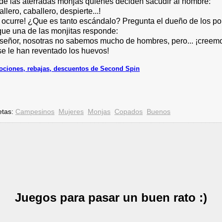
 de las aterradas monjas quienes deciden sacudir al hombre:
llero, caballero, despierte...!
 ocurre! ¿Que es tanto escándalo? Pregunta el dueño de los poll
 que una de las monjitas responde:
 señor, nosotras no sabemos mucho de hombres, pero... ¡creem
se le han reventado los huevos!
ciones, rebajas, descuentos de Second Spin
etas:
Campesinos
Mujeres
Monjas
Copados
Buenos
Juegos para pasar un buen rato :)