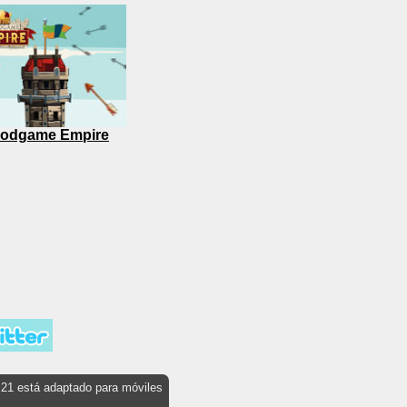
odgame Empire
s21 está adaptado para móviles