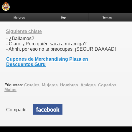
Mejores
Top
Temas
Siguiente chiste
- ¿Bailamos?
- Claro. ¿Pero quién saca a mi amiga?
- Ahhh, por eso no te preocupes. ¡SEGURIDAAAAD!
Cupones de Merchandising Plaza en
Descuentos.Guru
Etiquetas:
Crueles
Mujeres
Hombres
Amigos
Copados
Malos
Compartir