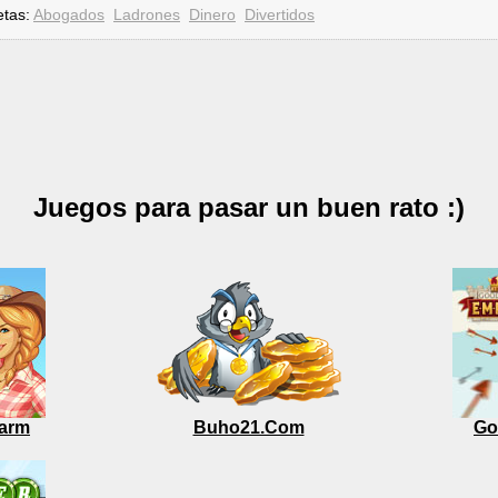
etas:
Abogados
Ladrones
Dinero
Divertidos
Juegos para pasar un buen rato :)
arm
Buho21.Com
Go