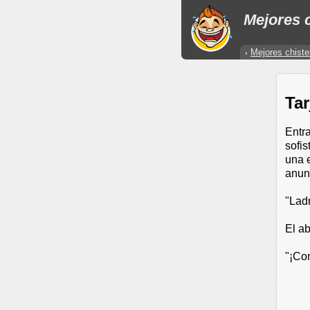
Mejores c
Mejores chiste
Tar
Entr
sofis
una 
anun
"Ladr
El ab
"¡Con