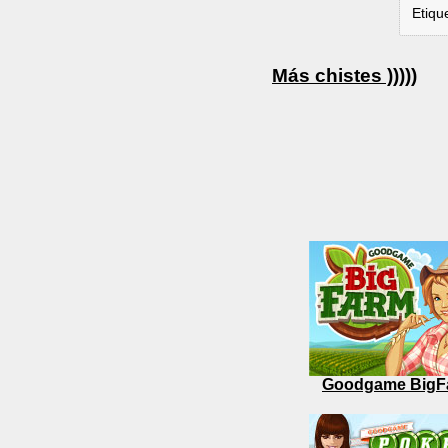
Etiqu
Más chistes )))))
Goodgame BigF