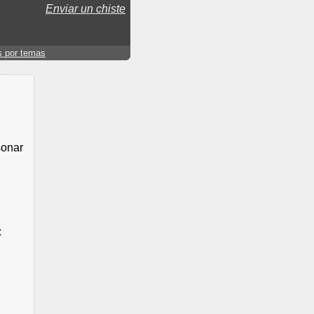
Enviar un chiste
s por temas
sonar
: