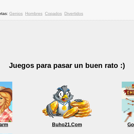
etas:
Genios
Hombres
Copados
Divertidos
Juegos para pasar un buen rato :)
arm
Buho21.Com
Go