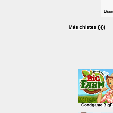
Etiqu
Más chistes )))))
Goodgame BigF