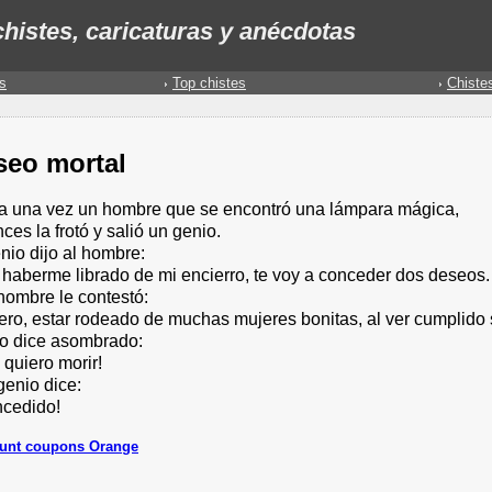
histes, caricaturas y anécdotas
s
Top chistes
Chiste
seo mortal
a una vez un hombre que se encontró una lámpara mágica,
ces la frotó y salió un genio.
nio dijo al hombre:
 haberme librado de mi encierro, te voy a conceder dos deseos.
hombre le contestó:
iero, estar rodeado de muchas mujeres bonitas, al ver cumplido
o dice asombrado:
 quiero morir!
genio dice:
ncedido!
unt coupons Orange