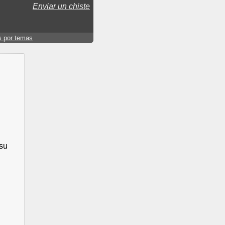
Enviar un chiste
s por temas
 su