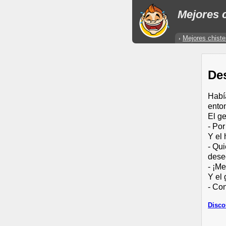
Mejores c
Mejores chiste
De
Habí
enton
El ge
- Por
Y el 
- Qu
dese
- ¡Me
Y el 
- Co
Disco