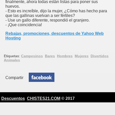
finalmente, ahora todas están listas para poner sus
huevos.
- Esto es increíble, dijo la mujer, ¿Cómo has hecho para
que las gallinas vuelvan a ser fértiles?
- Use un gallo diferente, respondió el granjero.
- ¡Que coincidencia!
Rebajas, promociones, descuentos de Yahoo Web
Hosting
Etiquetas:
Campesinos
Bares
Hombres
Mujeres
Divertidos
Animales
Compartir
Descuentos
CHISTES21.COM
© 2017