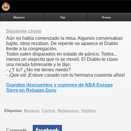
Mejores
Top
Temas
Siguiente chiste
Aún no había comenzado la misa. Algunos conversaban
bajito, otros rezaban. De repente se aparece el Diablo
frente a la congregación.
Todos salen disparados en estado de pánico. Todos...
menos un viejecito que ni se movió. El Diablo le clavo
una mirada fulminante y le dijo:
- ¿Y tu? ¿No me tienes miedo?
- ¡Que va! ¡Estuve casado con tu hermana cuarenta años!
Grandes descuentos y cupones de NBA Europe
Store en Rebajas.Guru
Etiquetas:
Buenos
Cortos
Religiosos
Viejitos
Compartir