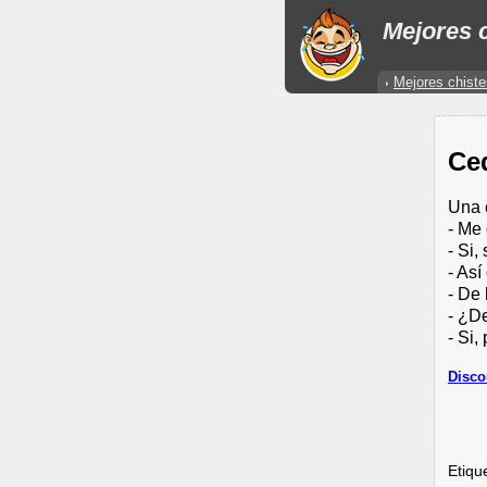
Mejores c
Mejores chiste
Ced
Una c
- Me 
- Si,
- As
- De
- ¿D
- Si,
Disco
Etiqu