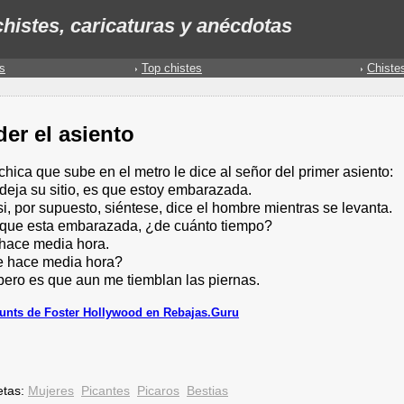
histes, caricaturas y anécdotas
s
Top chistes
Chiste
er el asiento
hica que sube en el metro le dice al señor del primer asiento:
deja su sitio, es que estoy embarazada.
 si, por supuesto, siéntese, dice el hombre mientras se levanta.
í que esta embarazada, ¿de cuánto tiempo?
 hace media hora.
e hace media hora?
 pero es que aun me tiemblan las piernas.
unts de Foster Hollywood en Rebajas.Guru
etas:
Mujeres
Picantes
Picaros
Bestias