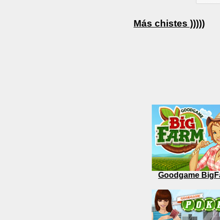
Más chistes )))))
Goodgame BigF