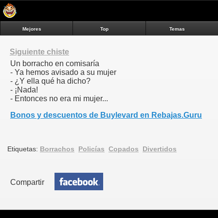
Mejores
Top
Temas
Siguiente chiste
Un borracho en comisaría
- Ya hemos avisado a su mujer
- ¿Y ella qué ha dicho?
- ¡Nada!
- Entonces no era mi mujer...
Bonos y descuentos de Buylevard en Rebajas.Guru
Etiquetas:
Borrachos
Policías
Copados
Divertidos
Compartir