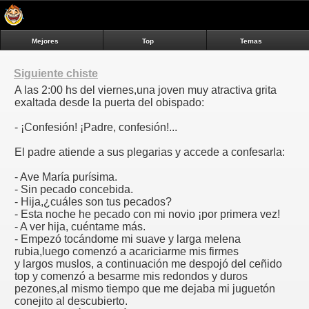
Mejores
Top
Temas
Siguiente chiste
A las 2:00 hs del viernes,una joven muy atractiva grita
exaltada desde la puerta del obispado:
- ¡Confesión! ¡Padre, confesión!...
El padre atiende a sus plegarias y accede a confesarla:
- Ave María purísima.
- Sin pecado concebida.
- Hija,¿cuáles son tus pecados?
- Esta noche he pecado con mi novio ¡por primera vez!
- A ver hija, cuéntame más.
- Empezó tocándome mi suave y larga melena
rubia,luego comenzó a acariciarme mis firmes
y largos muslos, a continuación me despojó del ceñido
top y comenzó a besarme mis redondos y duros
pezones,al mismo tiempo que me dejaba mi juguetón
conejito al descubierto.