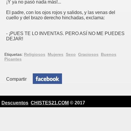
¡Y ya no pasó nada más!...
El padre, con los ojos rojos y salidos, y las venas del
cuello y del brazo derecho hinchadas, exclama:
- ¡PUES TE LO INVENTAS. PERO ASÍ NO ME PUEDES
DEJAR!
Etiquetas:
Religiosos
Mujeres
Sexo
Graciosos
Buenos
Picantes
Compartir
Descuentos
CHISTES21.COM
© 2017