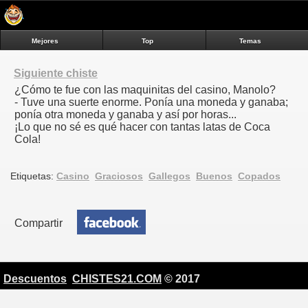
Mejores
Top
Temas
Siguiente chiste
¿Cómo te fue con las maquinitas del casino, Manolo?
- Tuve una suerte enorme. Ponía una moneda y ganaba;
ponía otra moneda y ganaba y así por horas...
¡Lo que no sé es qué hacer con tantas latas de Coca
Cola!
Etiquetas:
Casino
Graciosos
Gallegos
Buenos
Copados
Compartir
Descuentos
CHISTES21.COM
© 2017