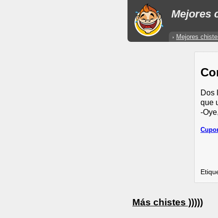
Mejores c
Mejores chiste
Co
Dos 
que u
-Oye
Cupon
Etiqu
Más chistes )))))