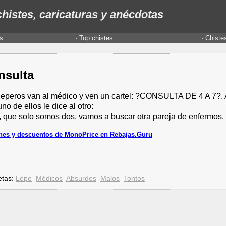
histes, caricaturas y anécdotas
s
Top chistes
Chiste
nsulta
leperos van al médico y ven un cartel: ?CONSULTA DE 4 A 7?. 
no de ellos le dice al otro:
, que solo somos dos, vamos a buscar otra pareja de enfermos.
es y descuentos de MonoPrice en Rebajas.Guru
etas:
Lepe
Médicos
Absurdos
Malos
Tontos