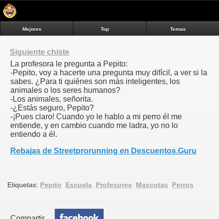
Mejores
Top
Temas
Siguiente chiste
La profesora le pregunta a Pepito:
-Pepito, voy a hacerte una pregunta muy difícil, a ver si la
sabes. ¿Para ti quiénes son más inteligentes, los
animales o los seres humanos?
-Los animales, señorita.
-¿Estás seguro, Pepito?
-¡Pues claro! Cuando yo le hablo a mi perro él me
entiende, y en cambio cuando me ladra, yo no lo
entiendo a él.
Rebajas de Streetprorunning en Descuentos.Guru
Etiquetas:
Pepito
Escuela
Profesores
Mascotas
Perros
Compartir