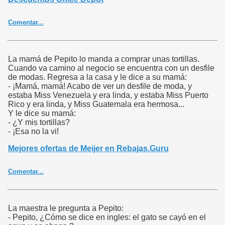
top:5px;}.ver3{text-align:left;padding-right:5px;}.tagcloud{font:bold
100% 'Verdana';text-align:center;padding-top:20px;padding-
Comentar...
bottom:20px;}.tagcloud a{color:#a0a0a0;text-
decoration:none;}.tf1{font-size:90%;}.tf2{font-size:125%;}.tf3{font-
size:160%;}.tf4{font-size:220%;}.tf5{font-size:300%;}
La mamá de Pepito lo manda a comprar unas tortillas.
Cuando va camino al negocio se encuentra con un desfile
de modas. Regresa a la casa y le dice a su mamá:
- ¡Mamá, mamá! Acabo de ver un desfile de moda, y
estaba Miss Venezuela y era linda, y estaba Miss Puerto
Rico y era linda, y Miss Guatemala era hermosa...
Y le dice su mamá:
- ¿Y mis tortillas?
- ¡Esa no la vi!
Mejores ofertas de Meijer en Rebajas.Guru
Comentar...
La maestra le pregunta a Pepito:
- Pepito, ¿Cómo se dice en ingles: el gato se cayó en el