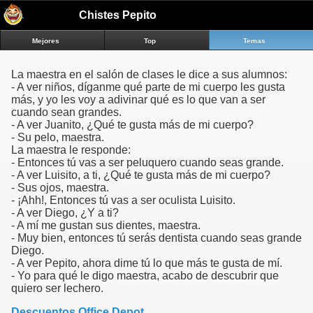
a.m:link{color:#E3E3E3;text-
Chistes Pepito
decoration:underline;}a.m:visited{color:#E3E3E3;text-
decoration:underline;}a.m:hover{color:#E3E3E3;text-
Mejores
Top
Temas
decoration:underline;}a.m2:link{color:#000;text-
decoration:underline;}a.m2:visited{color:#000;text-
decoration:underline;}a.m2:hover{color:#000;text-
La maestra en el salón de clases le dice a sus alumnos:
decoration:underline;}a.m3:link{color:#A0A0A0;text-
- A ver niños, díganme qué parte de mi cuerpo les gusta
decoration:underline;}a.m3:visited{color:#A0A0A0;text-
más, y yo les voy a adivinar qué es lo que van a ser
decoration:underline;}a.m3:hover{color:#A0A0A0;text-
cuando sean grandes.
decoration:underline;}.dem1{position:relative;text-
- A ver Juanito, ¿Qué te gusta más de mi cuerpo?
align:center;padding-bottom:14px;}.dem2{text-
- Su pelo, maestra.
align:right;width:100%;padding-bottom:5px;padding-
La maestra le responde:
top:2px;}.hed1{padding-left:2px;padding-top:2px;text-
- Entonces tú vas a ser peluquero cuando seas grande.
align:left;}.hed2{text-align:center;color:white;font-
- A ver Luisito, a ti, ¿Qué te gusta más de mi cuerpo?
weight:bold;}.pag{font-size:120%;font-family:Arial;font-
- Sus ojos, maestra.
weight:bold;margin:20px auto;text-align:center;padding-
- ¡Ahh!, Entonces tú vas a ser oculista Luisito.
bottom:10px;}.pag a{text-decoration:none;border:solid 1px
- A ver Diego, ¿Y a ti?
#aaa;color:#555;}.pag a,.pag span{display:inline;padding:.3em
- A mí me gustan sus dientes, maestra.
.5em;margin-right:5px;margin-bottom:5px;}.pag
- Muy bien, entonces tú serás dentista cuando seas grande
.current{background:#555;color:#fff;border:solid 1px #333;}.pag
Diego.
.current.prev,.pag .current.next{color:#999;border-
- A ver Pepito, ahora dime tú lo que más te gusta de mí.
color:#999;background:#fff;}.disabled{color:#aaa;}.bt1{width:100%;
- Yo para qué le digo maestra, acabo de descubrir que
color:#000;color:#E3E3E3;}.bt2{padding:5px;}.ver1{font-
quiero ser lechero.
family:serif;text-align:center;}.ver2{font-size:120%;font-family:sans-
serif;text-align:center;padding-bottom:10px;padding-
Descuentos Office Depot