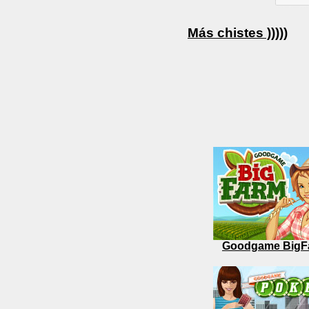
Más chistes )))))
Goodgame BigF