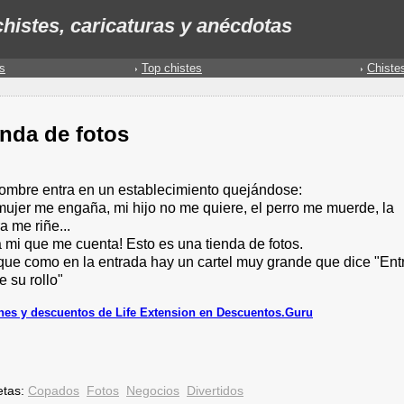
histes, caricaturas y anécdotas
s
Top chistes
Chiste
nda de fotos
ombre entra en un establecimiento quejándose:
mujer me engaña, mi hijo no me quiere, el perro me muerde, la
a me riñe...
a mi que me cuenta! Esto es una tienda de fotos.
 que como en la entrada hay un cartel muy grande que dice "Ent
e su rollo"
es y descuentos de Life Extension en Descuentos.Guru
etas:
Copados
Fotos
Negocios
Divertidos