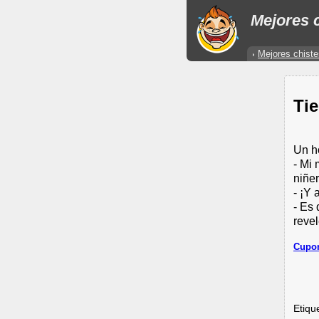
Mejores c
Mejores chiste
Tie
Un h
- Mi 
niñer
- ¡Y 
- Es
revel
Cupon
Etiqu