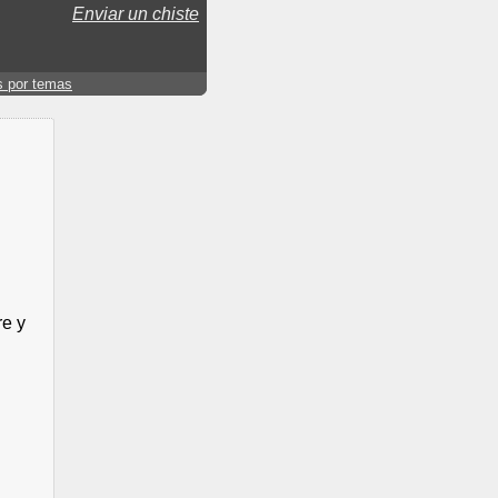
Enviar un chiste
s por temas
re y