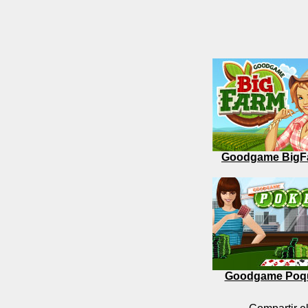
Goodgame BigF
Goodgame Poq