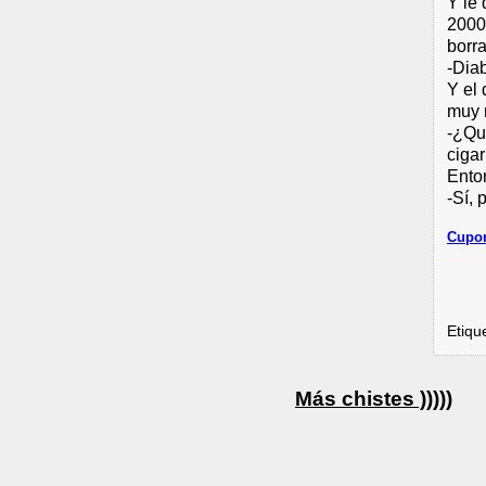
Y le 
2000
borra
-Dia
Y el 
muy m
-¿Qu
cigar
Ento
-Sí, 
Cupon
Etiqu
Más chistes )))))