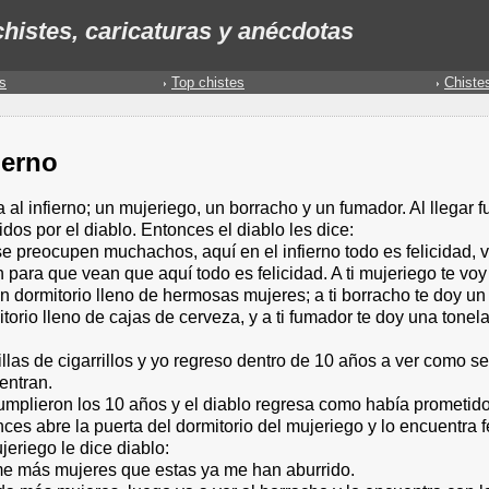
histes, caricaturas y anécdotas
s
Top chistes
Chiste
ierno
 al infierno; un mujeriego, un borracho y un fumador. Al llegar 
idos por el diablo. Entonces el diablo les dice:
e preocupen muchachos, aquí en el infierno todo es felicidad, v
 para que vean que aquí todo es felicidad. A ti mujeriego te voy
n dormitorio lleno de hermosas mujeres; a ti borracho te doy un
torio lleno de cajas de cerveza, y a ti fumador te doy una tonel
illas de cigarrillos y yo regreso dentro de 10 años a ver como se
entran.
umplieron los 10 años y el diablo regresa como había prometido
ces abre la puerta del dormitorio del mujeriego y lo encuentra fe
jeriego le dice diablo:
e más mujeres que estas ya me han aburrido.