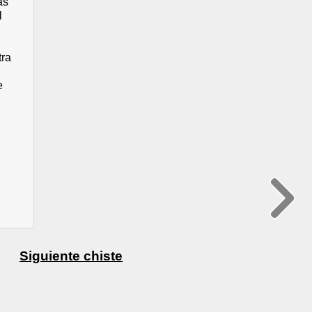
as
l
tra
e
Siguiente chiste