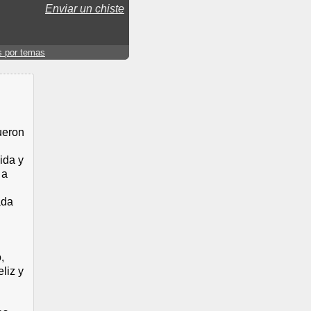
Enviar un chiste
s por temas
fueron
ida y
 a
ada
,
liz y