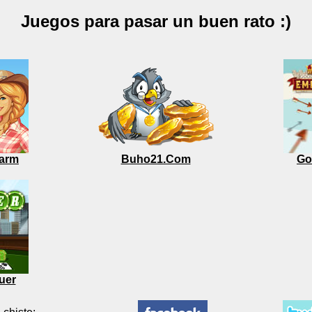
Juegos para pasar un buen rato :)
arm
Buho21.Com
Go
uer