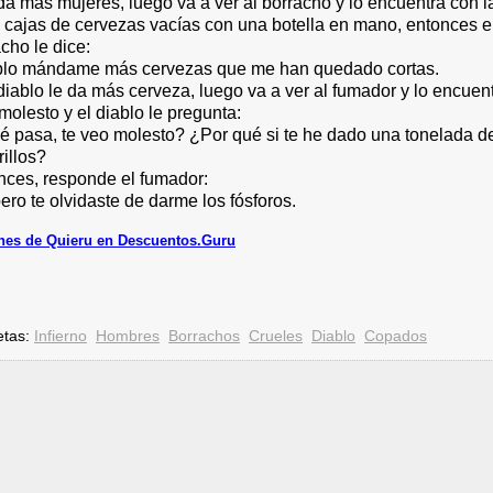
da más mujeres, luego va a ver al borracho y lo encuentra con l
 cajas de cervezas vacías con una botella en mano, entonces e
cho le dice:
blo mándame más cervezas que me han quedado cortas.
diablo le da más cerveza, luego va a ver al fumador y lo encuen
olesto y el diablo le pregunta:
é pasa, te veo molesto? ¿Por qué si te he dado una tonelada d
rillos?
nces, responde el fumador:
pero te olvidaste de darme los fósforos.
es de Quieru en Descuentos.Guru
etas:
Infierno
Hombres
Borrachos
Crueles
Diablo
Copados