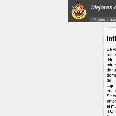
Mejores c
Mejores chiste
Inf
Se va
recib
-No s
miren
dar u
dormi
de
cajet
encu
Se c
enton
el mu
-Dam