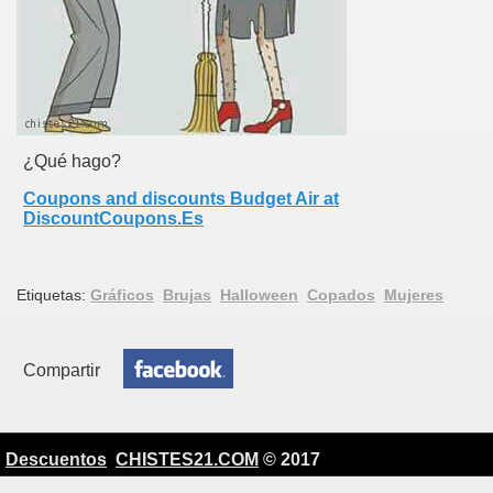
¿Qué hago?
Coupons and discounts Budget Air at
DiscountCoupons.Es
Etiquetas:
Gráficos
Brujas
Halloween
Copados
Mujeres
Compartir
Descuentos
CHISTES21.COM
© 2017