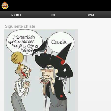
Mejores
Top
Temas
Siguiente chiste