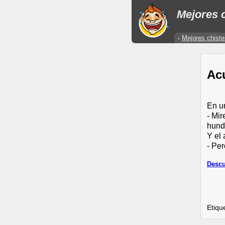
Mejores c
Mejores chiste
Ac
En un
- Mir
hundi
Y el
- Pe
Descu
Etiqu