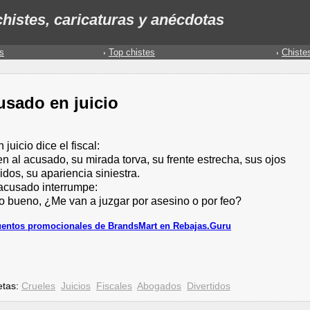
histes, caricaturas y anécdotas
s
Top chistes
Chiste
usado en juicio
 juicio dice el fiscal:
en al acusado, su mirada torva, su frente estrecha, sus ojos
dos, su apariencia siniestra.
 acusado interrumpe:
ro bueno, ¿Me van a juzgar por asesino o por feo?
entos promocionales de BrandsMart en Rebajas.Guru
etas:
Crueles
Juicios
Fiscales
Abogados
Divertidos