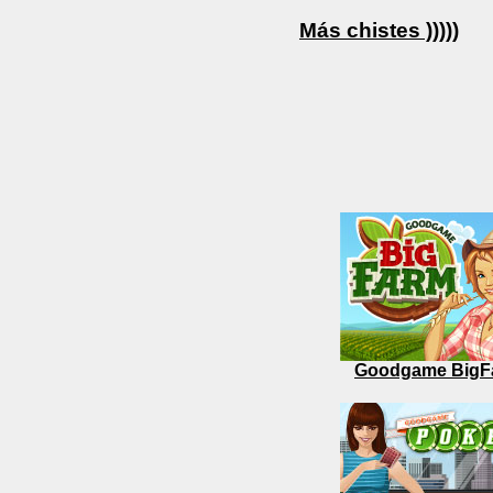
Más chistes )))))
Goodgame BigF