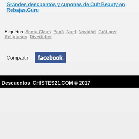
Grandes descuentos y cupones de Cult Beauty en
Rebajas.Guru
Etiquetas:
Santa Claus
Papá
Noel
Navidad
Gráficos
Religiosos
Divertidos
Compartir
Descuentos
CHISTES21.COM
© 2017