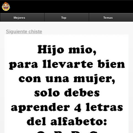
Mejores
Top
Temas
Siguiente chiste