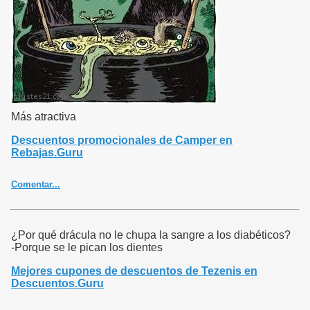
top:5px;}.ver3{text-align:left;padding-right:5px;}.tagcloud{font:bold
100% 'Verdana';text-align:center;padding-top:20px;padding-
bottom:20px;}.tagcloud a{color:#a0a0a0;text-
decoration:none;}.tf1{font-size:90%;}.tf2{font-size:125%;}.tf3{font-
size:160%;}.tf4{font-size:220%;}.tf5{font-size:300%;}
Más atractiva
Descuentos promocionales de Camper en
Rebajas.Guru
Comentar...
¿Por qué drácula no le chupa la sangre a los diabéticos?
-Porque se le pican los dientes
Mejores cupones de descuentos de Tezenis en
Descuentos.Guru