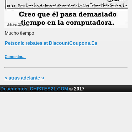
Mucho tiempo
Petsonic rebates at DiscountCoupons.Es
Comentar...
‹‹ atras
adelante ››
Descuentos
CHISTES21.COM
© 2017