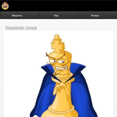
Mejores
Top
Temas
Siguiente chiste