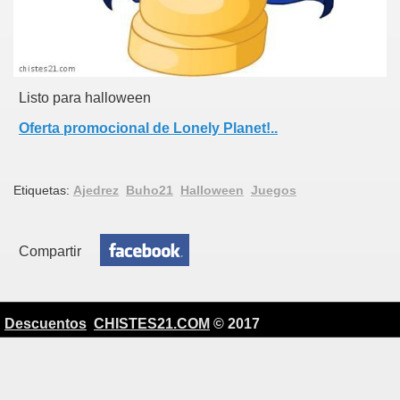
Listo para halloween
Oferta promocional de Lonely Planet!..
Etiquetas:
Ajedrez
Buho21
Halloween
Juegos
Compartir
Descuentos
CHISTES21.COM
© 2017