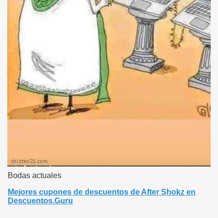
top:5px;}.ver3{text-align:left;padding-right:5px;}.tagcloud{font:bold
100% 'Verdana';text-align:center;padding-top:20px;padding-
bottom:20px;}.tagcloud a{color:#a0a0a0;text-
decoration:none;}.tf1{font-size:90%;}.tf2{font-size:125%;}.tf3{font-
size:160%;}.tf4{font-size:220%;}.tf5{font-size:300%;}
Bodas actuales
Mejores cupones de descuentos de After Shokz en
Descuentos.Guru