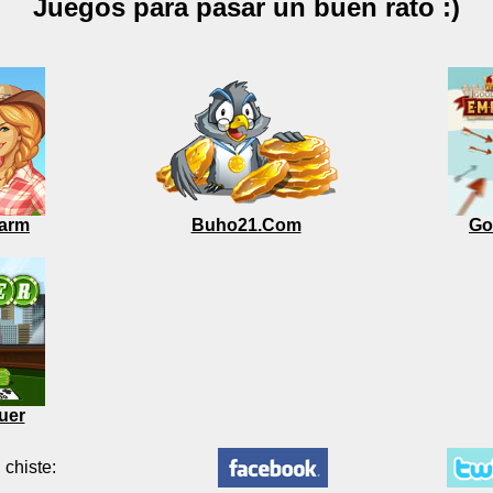
Juegos para pasar un buen rato :)
arm
Buho21.Com
Go
uer
 chiste: