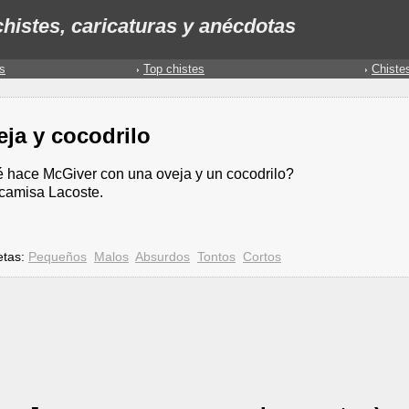
histes, caricaturas y anécdotas
s
Top chistes
Chiste
ja y cocodrilo
 hace McGiver con una oveja y un cocodrilo?
camisa Lacoste.
etas:
Pequeños
Malos
Absurdos
Tontos
Cortos