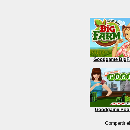
Goodgame BigF
Goodgame Poq
Compartir el