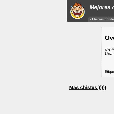
Mejores c
Mejores chiste
Ove
¿Qué
Una 
Etiqu
Más chistes )))))