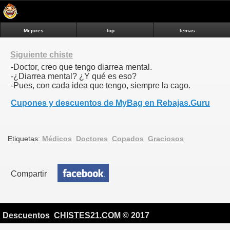
Mejores
Top
Temas
Siguiente chiste
-Doctor, creo que tengo diarrea mental.
-¿Diarrea mental? ¿Y qué es eso?
-Pues, con cada idea que tengo, siempre la cago.
Cupones y descuentos de MyBag en Rebajas.Guru
Etiquetas:
Médicos
Doctores
Copados
Graciosos
Compartir
Descuentos
CHISTES21.COM
© 2017