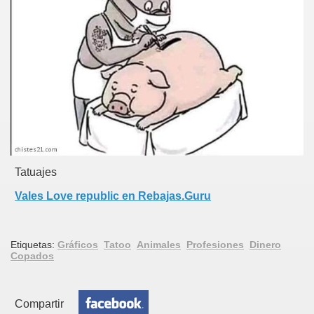
Tatuajes
Vales Love republic en Rebajas.Guru
Etiquetas:
Gráficos
Tatoo
Animales
Profesiones
Dinero
Copados
Compartir