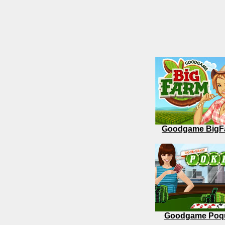
Goodgame BigF
Goodgame Poq