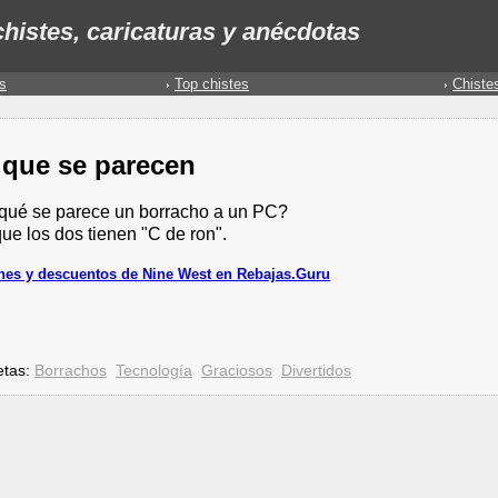
histes, caricaturas y anécdotas
s
Top chistes
Chiste
 que se parecen
qué se parece un borracho a un PC?
ue los dos tienen "C de ron".
es y descuentos de Nine West en Rebajas.Guru
etas:
Borrachos
Tecnología
Graciosos
Divertidos