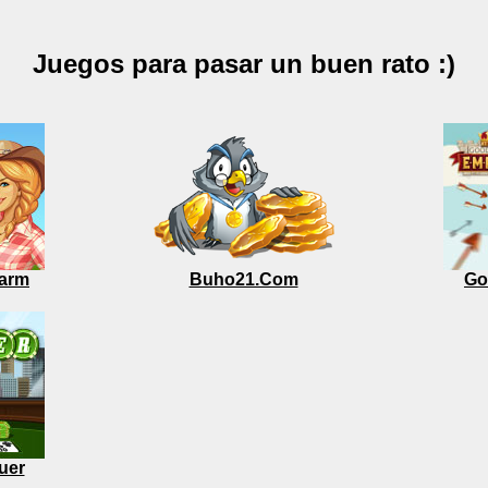
Juegos para pasar un buen rato :)
arm
Buho21.Com
Go
uer