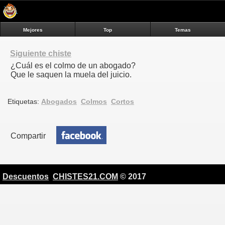
Mejores
Top
Temas
Siguiente chiste
¿Cuál es el colmo de un abogado?
Que le saquen la muela del juicio.
Etiquetas:
Abogados
Colmos
Cortos
Compartir
Descuentos
CHISTES21.COM
© 2017