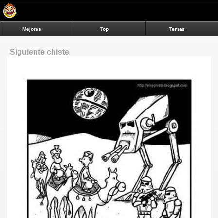
Mejores
Top
Temas
Siguiente chiste