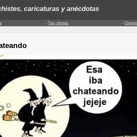
histes, caricaturas y anécdotas
s
Top chistes
Chiste
ateando