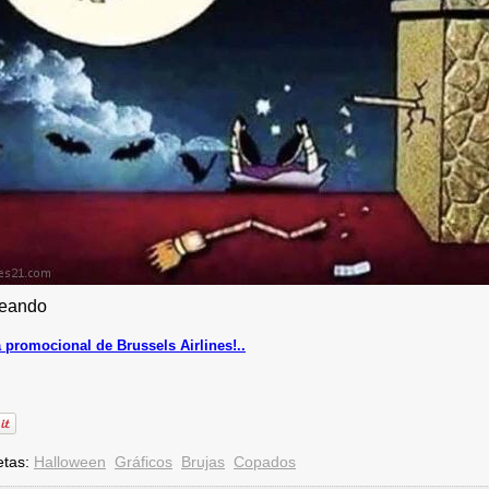
eando
a promocional de Brussels Airlines!..
etas:
Halloween
Gráficos
Brujas
Copados