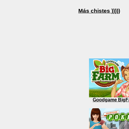
Más chistes )))))
Goodgame BigF