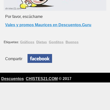
Por favor, escúchame
Vales y promos Maurices en Descuentos.Guru
Etiquetas:
Gráficos
Dietas
Gorditos
Buenos
Compartir
Descuentos
CHISTES21.COM
© 2017