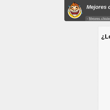
Mejores c
Mejores chiste
¿L