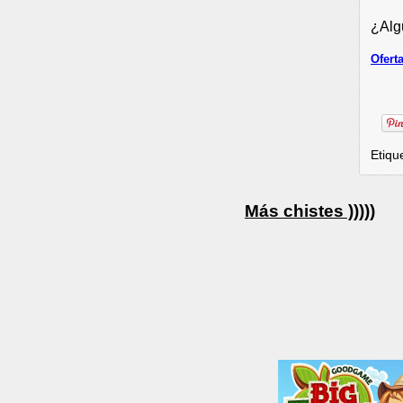
¿Alg
Ofert
Etiqu
Más chistes )))))