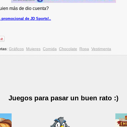
uien más de dio cuenta?
a promocional de JD Sports!..
etas:
Gráficos
Mujeres
Comida
Chocolate
Ropa
Vestimenta
Juegos para pasar un buen rato :)