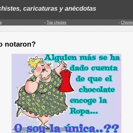
histes, caricaturas y anécdotas
s
Top chistes
Chiste
o notaron?