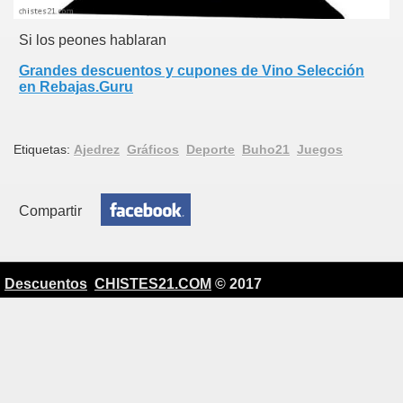
Si los peones hablaran
Grandes descuentos y cupones de Vino Selección
en Rebajas.Guru
Etiquetas:
Ajedrez
Gráficos
Deporte
Buho21
Juegos
Compartir
Descuentos
CHISTES21.COM
© 2017