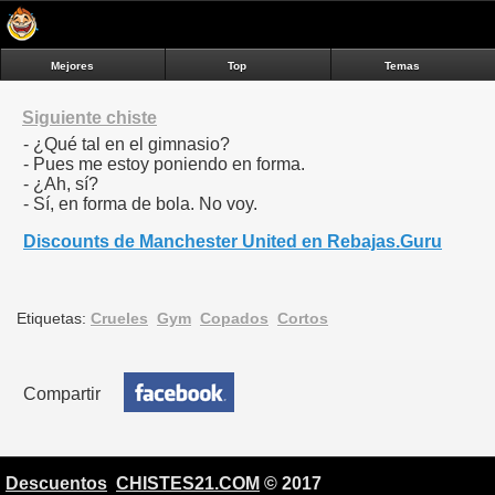
Mejores
Top
Temas
Siguiente chiste
- ¿Qué tal en el gimnasio?
- Pues me estoy poniendo en forma.
- ¿Ah, sí?
- Sí, en forma de bola. No voy.
Discounts de Manchester United en Rebajas.Guru
Etiquetas:
Crueles
Gym
Copados
Cortos
Compartir
Descuentos
CHISTES21.COM
© 2017