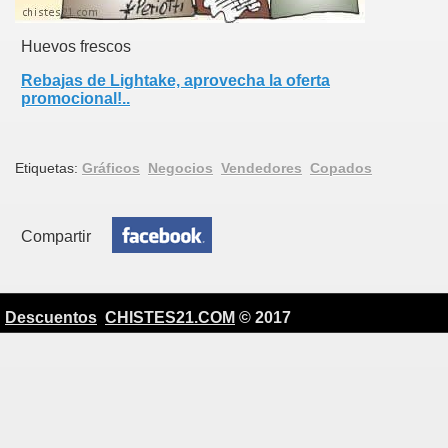
Huevos frescos
Rebajas de Lightake, aprovecha la oferta
promocional!..
Etiquetas:
Gráficos
Negocios
Vendedores
Copados
Compartir
Descuentos
CHISTES21.COM
© 2017