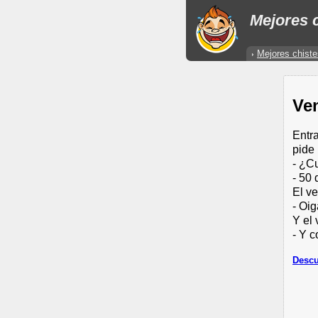
Mejores c
Mejores chiste
Ve
Entr
pide 
- ¿C
- 50 
El ve
- Oi
Y el
- Y c
Descu