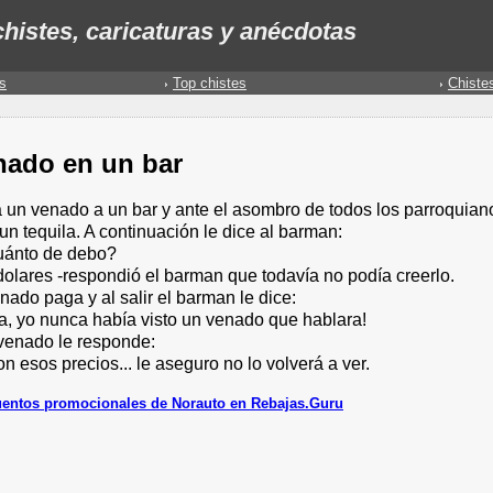
histes, caricaturas y anécdotas
s
Top chistes
Chiste
nado en un bar
a un venado a un bar y ante el asombro de todos los parroquian
un tequila. A continuación le dice al barman:
uánto de debo?
dolares -respondió el barman que todavía no podía creerlo.
nado paga y al salir el barman le dice:
ga, yo nunca había visto un venado que hablara!
 venado le responde:
on esos precios... le aseguro no lo volverá a ver.
entos promocionales de Norauto en Rebajas.Guru