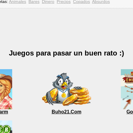
etas:
Animales
Bares
Dinero
Precios
Copados
Absurdos
Juegos para pasar un buen rato :)
arm
Buho21.Com
Go