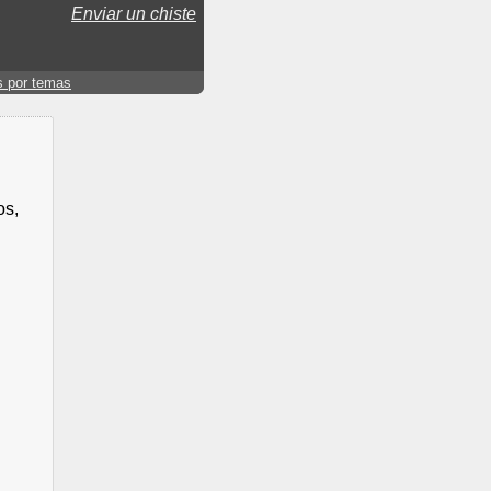
Enviar un chiste
s por temas
os,