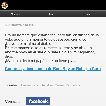
Mejores
Top
Temas
Siguiente chiste
Era un hombre que estaba tan, pero tan, obstinado de la
vida, que en un momento de desesperación dice:
¡Le vendo mi alma al diablo!
En ese momento se estremece la tierra y se abre un
enorme hoyo en el suelo, y sale un diablito pequeño y
dice:
¡Manda a decir mi papá, que no tiene plata!
Cupones y descuentos de Best Buy en Rebajas.Guru
Etiquetas:
Buenisimos
Diablos
Crisis
Copados
Compartir