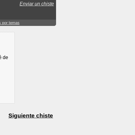
Enviar un chiste
s por temas
é de
Siguiente chiste