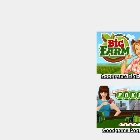
Goodgame BigF
Goodgame Poq