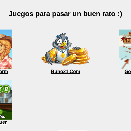
Juegos para pasar un buen rato :)
arm
Buho21.Com
Go
uer