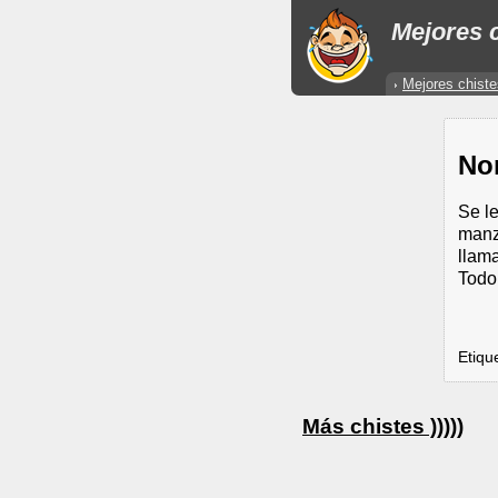
Mejores c
Mejores chiste
Nom
Se l
manz
llam
Todo
Etiqu
Más chistes )))))