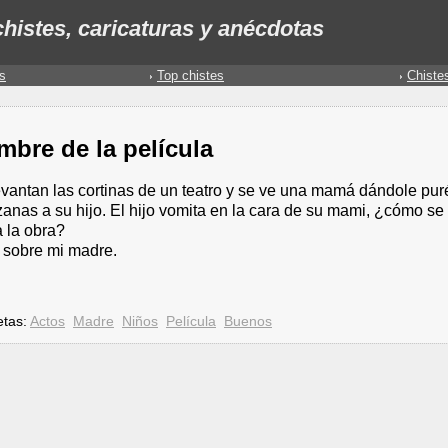
histes, caricaturas y anécdotas
s
Top chistes
Chiste
bre de la película
evantan las cortinas de un teatro y se ve una mamá dándole pur
anas a su hijo. El hijo vomita en la cara de su mami, ¿cómo se
a la obra?
 sobre mi madre.
etas:
Actos
Madre
Niños
Película
Buenos