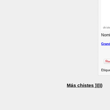
Nomb
Grand
Etiqu
Más chistes )))))