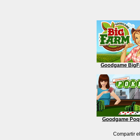
Goodgame BigF
Goodgame Poq
Compartir el