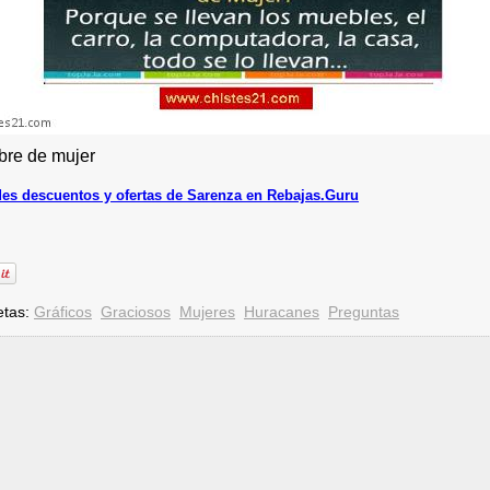
re de mujer
es descuentos y ofertas de Sarenza en Rebajas.Guru
etas:
Gráficos
Graciosos
Mujeres
Huracanes
Preguntas