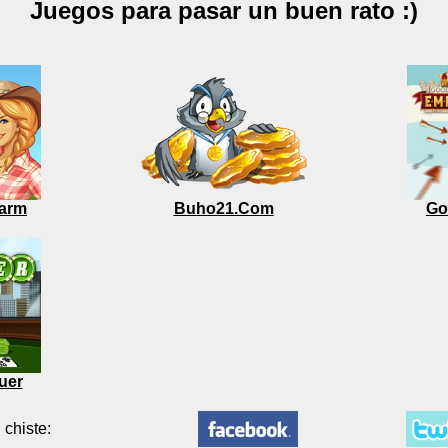
Juegos para pasar un buen rato :)
arm
Buho21.Com
Go
uer
 chiste: