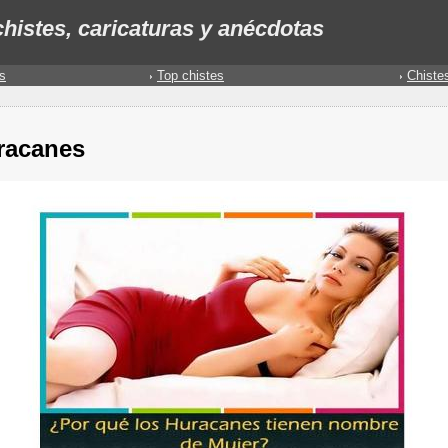
histes, caricaturas y anécdotas
s
Top chistes
Chiste
racanes