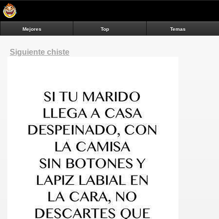
Mejores
Top
Temas
Siguiente chiste