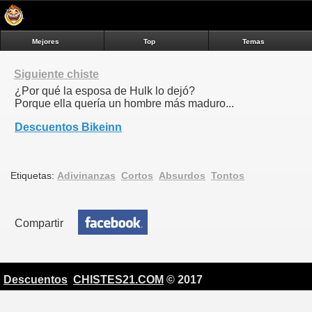
Mejores
Top
Temas
Siguiente chiste
¿Por qué la esposa de Hulk lo dejó?
Porque ella quería un hombre más maduro...
Descuentos Bikeinn
Etiquetas:
Adivinanzas
Cortos
Absurdos
Tontos
Compartir
Descuentos
CHISTES21.COM
© 2017