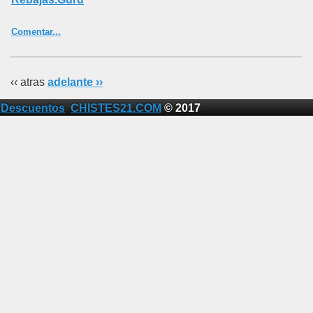
Comentar...
‹‹ atras
adelante ››
Descuentos
CHISTES21.COM
© 2017