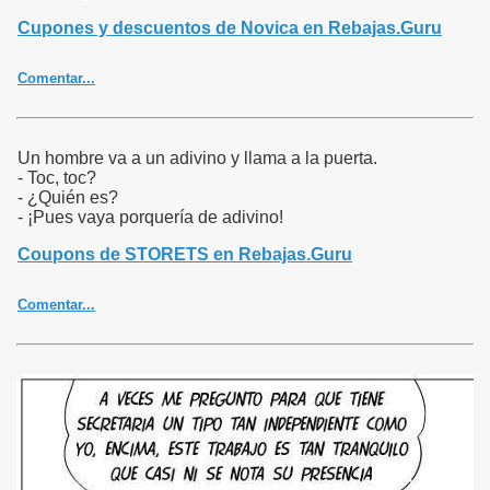
top:5px;}.ver3{text-align:left;padding-right:5px;}.tagcloud{font:bold
Cupones y descuentos de Novica en Rebajas.Guru
100% 'Verdana';text-align:center;padding-top:20px;padding-
bottom:20px;}.tagcloud a{color:#a0a0a0;text-
decoration:none;}.tf1{font-size:90%;}.tf2{font-size:125%;}.tf3{font-
Comentar...
size:160%;}.tf4{font-size:220%;}.tf5{font-size:300%;}
Un hombre va a un adivino y llama a la puerta.
- Toc, toc?
- ¿Quién es?
- ¡Pues vaya porquería de adivino!
Coupons de STORETS en Rebajas.Guru
Comentar...