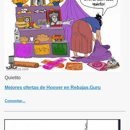
top:5px;}.ver3{text-align:left;padding-right:5px;}.tagcloud{font:bold
100% 'Verdana';text-align:center;padding-top:20px;padding-
bottom:20px;}.tagcloud a{color:#a0a0a0;text-
decoration:none;}.tf1{font-size:90%;}.tf2{font-size:125%;}.tf3{font-
size:160%;}.tf4{font-size:220%;}.tf5{font-size:300%;}
Quietito
Mejores ofertas de Hoover en Rebajas.Guru
Comentar...