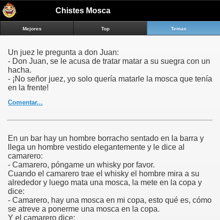
a.m:link{color:#E3E3E3;text-
Chistes Mosca
decoration:underline;}a.m:visited{color:#E3E3E3;text-
decoration:underline;}a.m:hover{color:#E3E3E3;text-
Mejores
Top
Temas
decoration:underline;}a.m2:link{color:#000;text-
decoration:underline;}a.m2:visited{color:#000;text-
decoration:underline;}a.m2:hover{color:#000;text-
Un juez le pregunta a don Juan:
decoration:underline;}a.m3:link{color:#A0A0A0;text-
- Don Juan, se le acusa de tratar matar a su suegra con un
decoration:underline;}a.m3:visited{color:#A0A0A0;text-
hacha.
decoration:underline;}a.m3:hover{color:#A0A0A0;text-
- ¡No señor juez, yo solo quería matarle la mosca que tenía
decoration:underline;}.dem1{position:relative;text-
en la frente!
align:center;padding-bottom:14px;}.dem2{text-
align:right;width:100%;padding-bottom:5px;padding-
Comentar...
top:2px;}.hed1{padding-left:2px;padding-top:2px;text-
align:left;}.hed2{text-align:center;color:white;font-
weight:bold;}.pag{font-size:120%;font-family:Arial;font-
weight:bold;margin:20px auto;text-align:center;padding-
En un bar hay un hombre borracho sentado en la barra y
bottom:10px;}.pag a{text-decoration:none;border:solid 1px
llega un hombre vestido elegantemente y le dice al
#aaa;color:#555;}.pag a,.pag span{display:inline;padding:.3em
camarero:
.5em;margin-right:5px;margin-bottom:5px;}.pag
- Camarero, póngame un whisky por favor.
.current{background:#555;color:#fff;border:solid 1px #333;}.pag
Cuando el camarero trae el whisky el hombre mira a su
.current.prev,.pag .current.next{color:#999;border-
alrededor y luego mata una mosca, la mete en la copa y
color:#999;background:#fff;}.disabled{color:#aaa;}.bt1{width:100%;
dice:
color:#000;color:#E3E3E3;}.bt2{padding:5px;}.ver1{font-
- Camarero, hay una mosca en mi copa, esto qué es, cómo
family:serif;text-align:center;}.ver2{font-size:120%;font-family:sans-
se atreve a ponerme una mosca en la copa.
serif;text-align:center;padding-bottom:10px;padding-
Y el camarero dice: