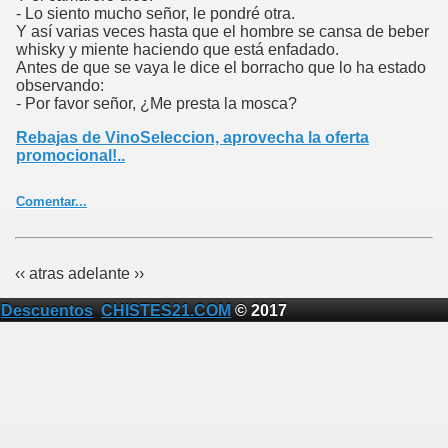
top:5px;}.ver3{text-align:left;padding-right:5px;}.tagcloud{font:bold
- Lo siento mucho señor, le pondré otra.
100% 'Verdana';text-align:center;padding-top:20px;padding-
Y así varias veces hasta que el hombre se cansa de beber
bottom:20px;}.tagcloud a{color:#a0a0a0;text-
whisky y miente haciendo que está enfadado.
decoration:none;}.tf1{font-size:90%;}.tf2{font-size:125%;}.tf3{font-
Antes de que se vaya le dice el borracho que lo ha estado
size:160%;}.tf4{font-size:220%;}.tf5{font-size:300%;}
observando:
- Por favor señor, ¿Me presta la mosca?
Rebajas de VinoSeleccion, aprovecha la oferta
promocional!..
Comentar...
‹‹ atras
adelante ››
Descuentos
CHISTES21.COM
© 2017