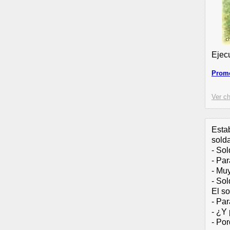
Ejec
Promo
Ver ch
Esta
sold
- So
- Par
- Mu
- Sol
El s
- Par
- ¿Y
- Por