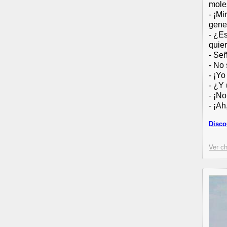
mole
- ¡Mi
gene
- ¿Es
quier
- Señ
- No 
- ¡Yo
- ¿Y 
- ¡No
- ¡Ah
Disco
Ver ch