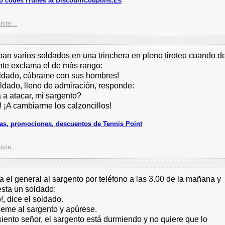
 codes iTunes at DiscountCoupons.Es
iste...
ban varios soldados en una trinchera en pleno tiroteo cuando d
nte exclama el de más rango:
oldado, cúbrame con sus hombres!
oldado, lleno de admiración, responde:
 a atacar, mi sargento?
! ¡A cambiarme los calzoncillos!
as, promociones, descuentos de Tennis Point
iste...
 el general al sargento por teléfono a las 3.00 de la mañana y
esta un soldado:
o!, dice el soldado.
seme al sargento y apúrese.
siento señor, el sargento está durmiendo y no quiere que lo