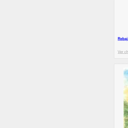
Rebaj
Ver ch