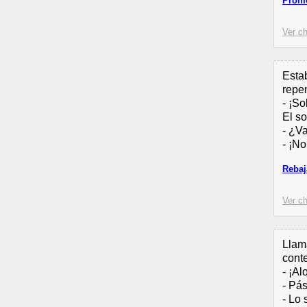
Promo
Ver ch
Esta
repe
- ¡S
El s
- ¿Va
- ¡No
Rebaj
Ver ch
Llama
cont
- ¡Al
- Pá
- Lo 