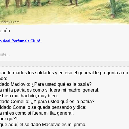
ución
 deal Perfume's Club!..
iste...
ban formados los soldados y en eso el general le pregunta a un
ado:
ldado Maclovio: ¿Para usted qué es la patria?
a mí la patria es como si fuera mi madre, general.
y bien muchachito, muy bien.
dado Cornelio: ¿Y para usted qué es la patria?
oldado Cornelio se queda pensando y dice:
a mí es como si fuera mi tía, general.
 por qué?
que aquí, el soldado Maclovio es mi primo.