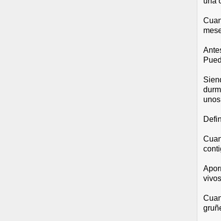
una o
Cuan
mese
Ante
Pued
Sien
durm
unos
Defin
Cuan
conti
Aporr
vivos
Cuan
gruñ