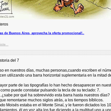
teros
as de Buenos Aires, aprovecha la oferta promocional!..
iste...
storia del 7
uso en nuestros días, muchas personas,cuando escriben el núm
cen utilizando una barra horizontal suplementaria en la mitad d
ayor parte de las tipografías lo han hecho desaparecer en nues
 como puede constatar pulsando la tecla de su teclado: 7.
, ¿sabe por qué ha sobrevivido esta barra hasta nuestros días?
que remontarse muchos siglos atrás, a los tiempos bíblicos.
do Moisés estaba en el Monte Sinaí, y le fueron dictados los 1
mientos, él en voz alta los fue diciendo a la multitud uno a uno