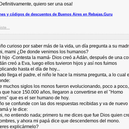
¡Definitivamente, quiero ser una osa!
es y códigos de descuentos de Buenos Aires en Rebajas.Guru
iste...
ño curioso por saber más de la vida, un día pregunta a su madr
i, mami ¿De donde venimos los humanos?
l hijo -Contesta la mamá- Dios creó a Adán, después de una cos
án creó a Eva, luego ellos tuvieron hijos y así nos fuimos
plicando hasta el día de hoy...
o llega el padre, el niño le hace la misma pregunta, a lo cual 
onde:
e muchos siglos los monos fueron evolucionando, poco a poco,
a que hace 150.000 años, llegaron a convertirse en el "Homo
ens" que es el ser humano de hoy.
iño se confunde con las dos respuestas recibidas y va de nuevo
amá y le dice:
i, no entiendo nada; primero tu me dices que fue Dios quien cr
hombres, y ahora mi papá dice que descendemos del mono.
eres explicármelo?