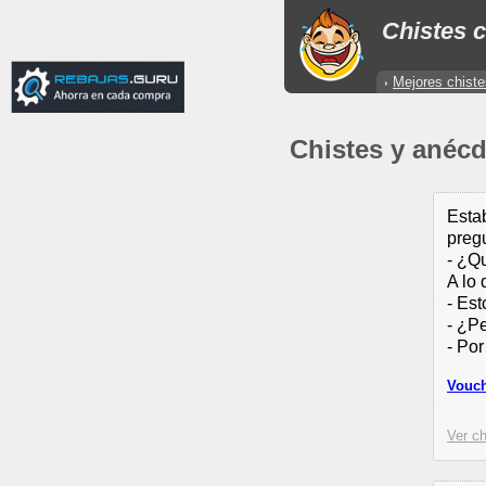
Chistes c
Mejores chiste
Chistes y anécd
Estab
preg
- ¿Q
A lo 
- Est
- ¿Pe
- Por
Vouch
Ver ch