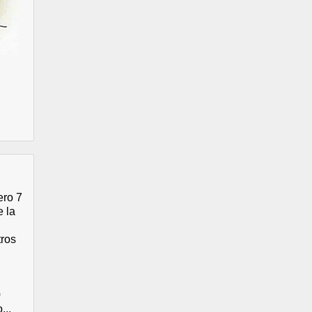
ero 7
e la
tros
0
...