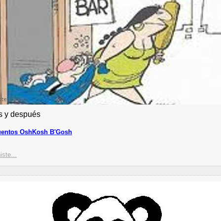
s y después
uentos OshKosh B'Gosh
iste...