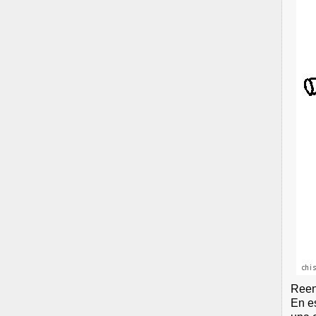
Reen
En e