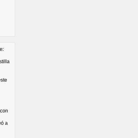
e:
tilla
este
 con
eó a