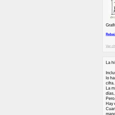
Grafi
Rebaj
Ver ch
La hi
Incl
lo ha
cifra.
La m
días,
Pero
Hay 
Cuan
manda