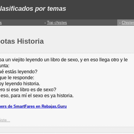
lasificados por temas
s
Top chistes
Chiste
otas Historia
a un viejito leyendo un libro de sexo, y en eso llega otro y le
unta:
ué estás leyendo?
que le responde:
oy leyendo historia.
ro si ese libro es de sexo?
 eso, para mí el sexo es ya historia.
ers de SmartFares en Rebajas.Guru
iste...