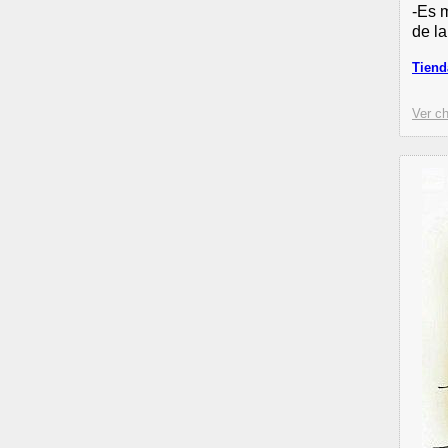
-Es m
de la
Tiend
Ver ch