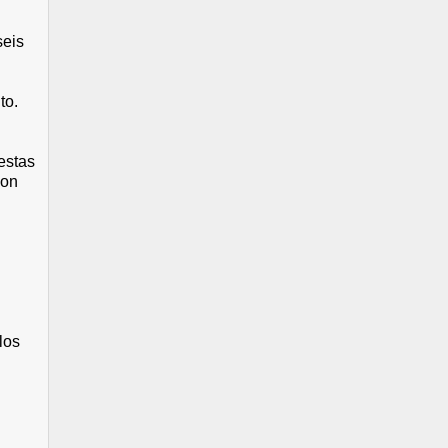
seis
to.
estas
son
los