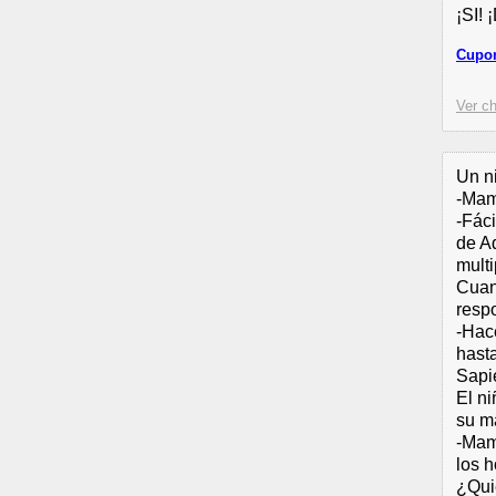
¡SI! 
Cupon
Ver ch
Un ni
-Mam
-Fáci
de Ad
multi
Cuand
resp
-Hac
hast
Sapi
El n
su m
-Mam
los 
¿Qui