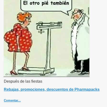
top:5px;}.ver3{text-align:left;padding-right:5px;}.tagcloud{font:bold
100% 'Verdana';text-align:center;padding-top:20px;padding-
bottom:20px;}.tagcloud a{color:#a0a0a0;text-
decoration:none;}.tf1{font-size:90%;}.tf2{font-size:125%;}.tf3{font-
size:160%;}.tf4{font-size:220%;}.tf5{font-size:300%;}
Después de las fiestas
Rebajas, promociones, descuentos de Pharmapacks
Comentar...