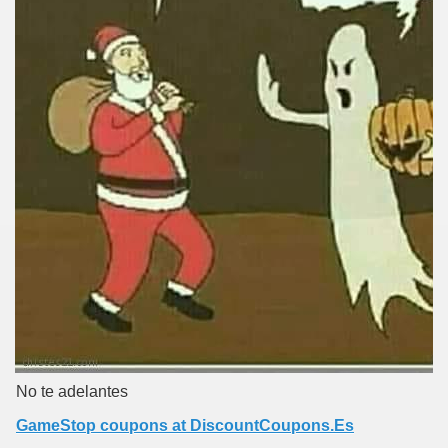
No te adelantes
GameStop coupons at DiscountCoupons.Es