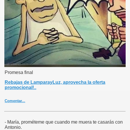
top:5px;}.ver3{text-align:left;padding-right:5px;}.tagcloud{font:bold
100% 'Verdana';text-align:center;padding-top:20px;padding-
bottom:20px;}.tagcloud a{color:#a0a0a0;text-
decoration:none;}.tf1{font-size:90%;}.tf2{font-size:125%;}.tf3{font-
size:160%;}.tf4{font-size:220%;}.tf5{font-size:300%;}
Promesa final
Rebajas de LamparayLuz, aprovecha la oferta
promocional!..
Comentar...
- María, prométeme que cuando me muera te casarás con
Antonio.