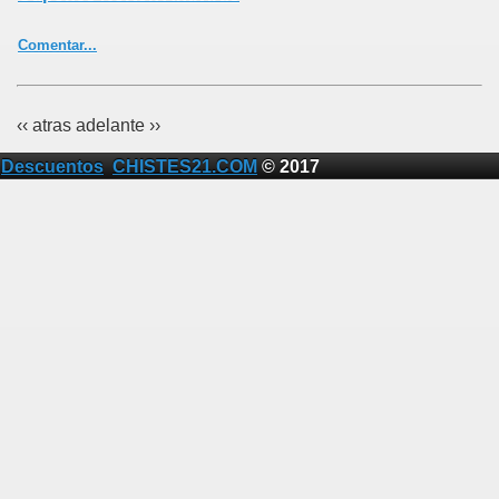
Comentar...
‹‹ atras
adelante ››
Descuentos
CHISTES21.COM
© 2017