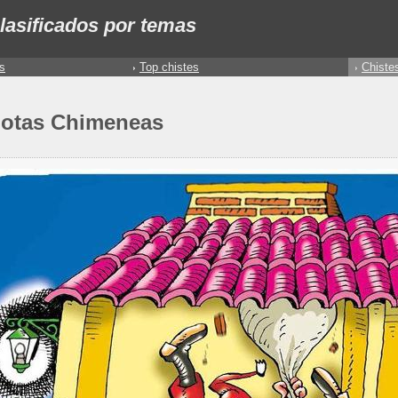
lasificados por temas
s
Top chistes
Chiste
dotas Chimeneas