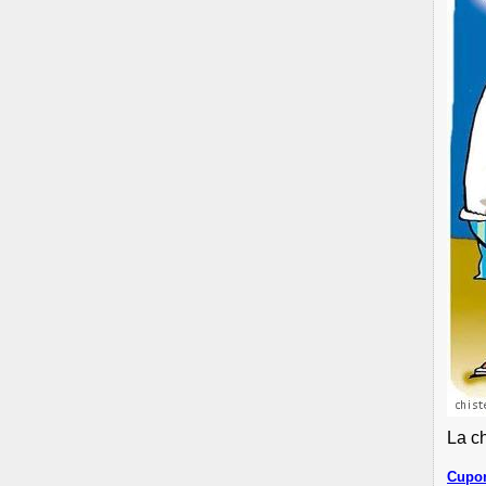
La c
Cupon