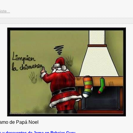
iste...
amo de Papá Noel
 y descuentos de Joma en Rebajas.Guru