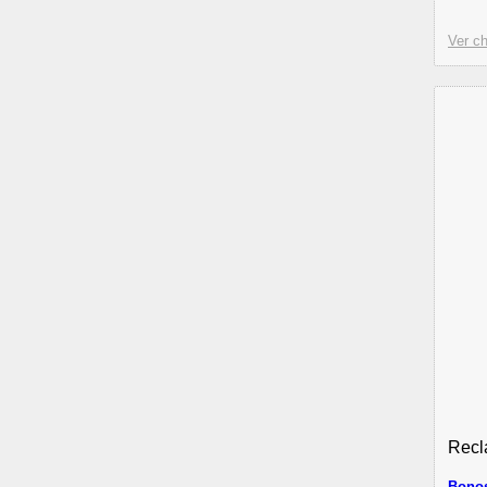
Ver ch
Recl
Bonos