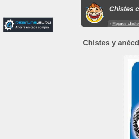
Chistes c
Mejores chiste
Chistes y anéc