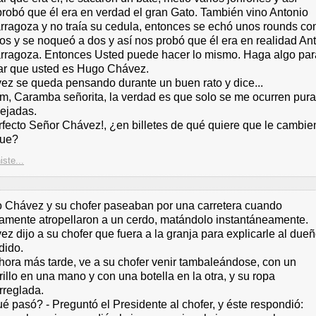
robó que él era en verdad el gran Gato. También vino Antonio
rragoza y no traía su cedula, entonces se echó unos rounds con
os y se noqueó a dos y así nos probó que él era en realidad An
rragoza. Entonces Usted puede hacer lo mismo. Haga algo par
ar que usted es Hugo Chávez.
ez se queda pensando durante un buen rato y dice...
m, Caramba señorita, la verdad es que solo se me ocurren pur
ejadas.
rfecto Señor Chávez!, ¿en billetes de qué quiere que le cambie
ue?
iste...
 Chávez y su chofer paseaban por una carretera cuando
tamente atropellaron a un cerdo, matándolo instantáneamente.
z dijo a su chofer que fuera a la granja para explicarle al dueñ
dido.
hora más tarde, ve a su chofer venir tambaleándose, con un
rillo en una mano y con una botella en la otra, y su ropa
rreglada.
é pasó? - Preguntó el Presidente al chofer, y éste respondió: