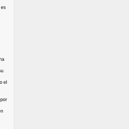
 es
na
su
o el
 por
en