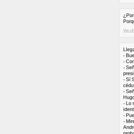
¿Por
Porqu
Ver ch
Lleg
- Bu
- Co
- Señ
pres
- Sí 
cédul
- Señ
Hugo
- Lo
ident
- Pu
- Mir
André
proba