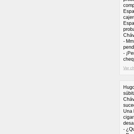
comp
Espa
cajer
Espa
prob
Cháv
- Mm
pend
- ¡Pe
cheq
Ver ch
Hugo
súbi
Cháve
suce
Una 
cigar
desa
- ¿Qu