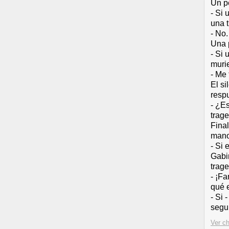
Un p
- Si 
una t
- No.
Una 
- Si 
muri
- Me
El si
respu
- ¿E
trag
Fina
mano
- Si 
Gabin
trage
- ¡Fa
qué 
- Si 
segu
Ver ch