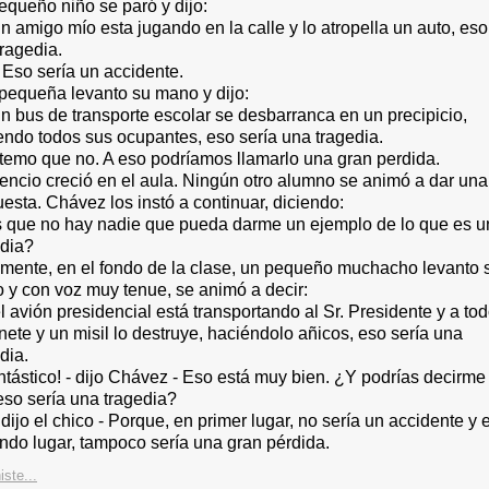
equeño niño se paró y dijo:
un amigo mío esta jugando en la calle y lo atropella un auto, eso
ragedia.
 Eso sería un accidente.
pequeña levanto su mano y dijo:
un bus de transporte escolar se desbarranca en un precipicio,
endo todos sus ocupantes, eso sería una tragedia.
 temo que no. A eso podríamos llamarlo una gran perdida.
lencio creció en el aula. Ningún otro alumno se animó a dar una
esta. Chávez los instó a continuar, diciendo:
s que no hay nadie que pueda darme un ejemplo de lo que es u
edia?
lmente, en el fondo de la clase, un pequeño muchacho levanto 
 y con voz muy tenue, se animó a decir:
el avión presidencial está transportando al Sr. Presidente y a tod
ete y un misil lo destruye, haciéndolo añicos, eso sería una
dia.
ntástico! - dijo Chávez - Eso está muy bien. ¿Y podrías decirme
eso sería una tragedia?
- dijo el chico - Porque, en primer lugar, no sería un accidente y 
ndo lugar, tampoco sería una gran pérdida.
iste...