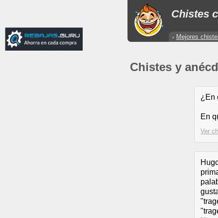
Chistes c
Mejores chiste
Chistes y anéc
¿En 
En qu
Ver ch
Hugo
prima
palab
gusta
"trag
"trag