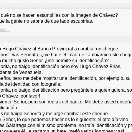
 qué no se hacen estampillas con la imagen de Chávez?
e la gente no sabría de que lado escupirlas.
iste...
a Hugo Chávez al Banco Provincial a cambiar un cheque:
enos Días Señorita, ¿me hace el favor de cambiarme este cheq
n mucho gusto Señor, ¿me permite su identificación?
orita, no traigo identificación pero soy Hugo Chávez Frías,
idente de Venezuela.
Señor, pero me debe mostrar una identificación, por ejemplo, su
a de identidad con fotografía.
orita, no traigo identificación pero pregúntele a quien quiera, s
 Chávez, por favor!
 siento, Señor, pero son reglas del banco. Me debe usted enseña
ificación.
es no traigo Señorita y me urge cambiar este cheque.
e Señor, lo que podemos hacer es lo siguiente: el otro día vino
s Galarraga con el mismo problema, no traía identificación y p
r que era él, le sacaron un bate, metió varios jonrones y así