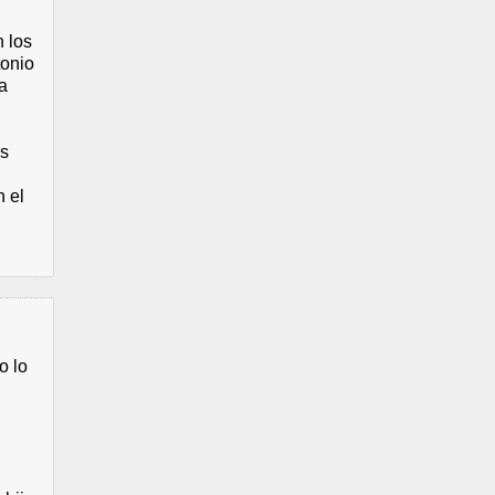
 los
tonio
a
as
n el
o lo